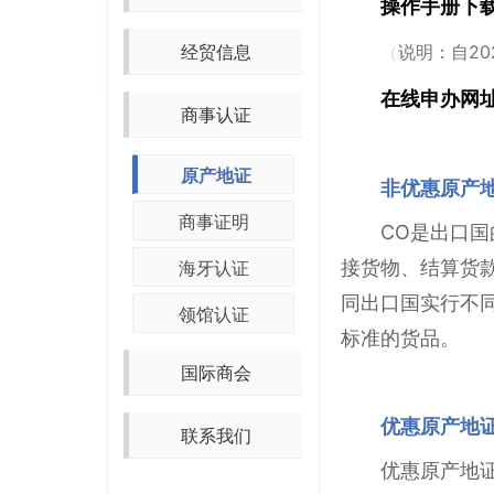
操作手册下
经贸信息
（
说明：自2
在线申办网
商事认证
原产地证
非优惠原产地证明
商事证明
CO是出口
接货物、结算货
海牙认证
同出口国实行不
领馆认证
标准的货品。
国际商会
优惠原产地
联系我们
优惠原产地