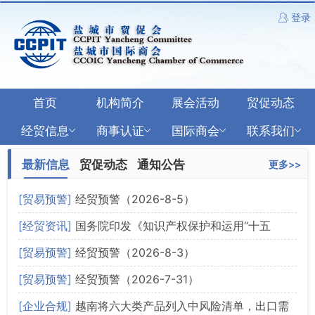
登录
首页
机构简介
展会活动
贸促动态
经贸信息
商事认证
国际商会
联系我们
最新信息
贸促动态
通知公告
更多>>
[贸易预警]
经贸预警（2026-8-5）
[经贸资讯]
国务院印发《知识产权保护和运用“十五
五”规划》
[贸易预警]
经贸预警（2026-8-3）
[贸易预警]
经贸预警（2026-7-31）
[企业合规]
越南将六大类产品列入中风险清单，出口需