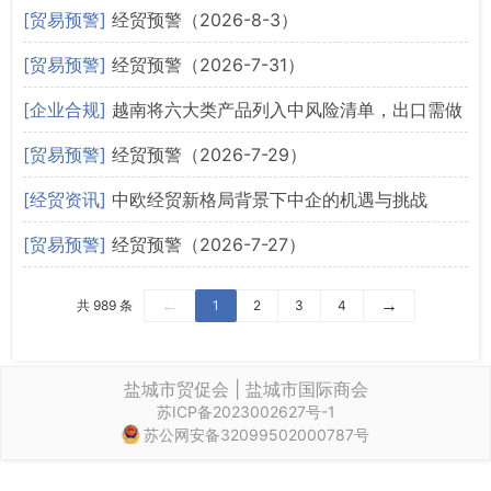
划》
[贸易预警]
经贸预警（2026-8-3）
[贸易预警]
经贸预警（2026-7-31）
[企业合规]
越南将六大类产品列入中风险清单，出口需做
合格声明
[贸易预警]
经贸预警（2026-7-29）
[经贸资讯]
中欧经贸新格局背景下中企的机遇与挑战
[贸易预警]
经贸预警（2026-7-27）
←
→
共 989 条
1
2
3
4
盐城市贸促会 | 盐城市国际商会
苏ICP备2023002627号-1
苏公网安备32099502000787号