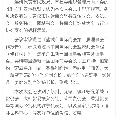
连倩代表市民政局、市社会组织管理局向大会的
胜利召开表示祝贺，认为本次大会民主程序规范、各
项决议有效，建议市国际商会坚持政治立会、依法办
会、服务强会、团结兴会，将商会打造成为全市行业
协会商会的标杆示范。
会议审议通过《盐城市国际商会第二届理事会工
作报告》，表决通过《中国国际商会盐城商会章程
（修订稿）》，选举产生新一届理事会和常务理事
会。吴海燕当选新一届国际商会会长，王卉和中恒宠
物、荣威娱乐用品、赛得利纤维、春丽电子商务、天
一航空等5家企业当选副会长，姚学文当选监事，戈红
兵、姜婷分别当选秘书长、副秘书长。
本次大会还收到了苏州、无锡、镇江等兄弟城市
贸促会，大韩贸易振兴公社、荷兰贸促会、香港贸发
局等国际经贸机构驻宁代表处，以及皇家贝尔特（迪
拜世界中心）等友好单位的贺信、贺电。