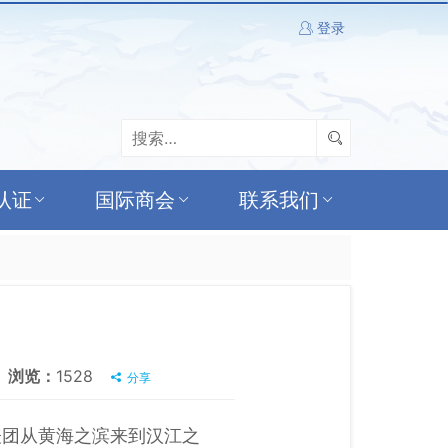
登录
认证
国际商会
联系我们
浏览：
1528
分享
表团从黄海之滨来到汉江之