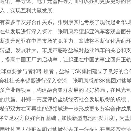
通讯、半导体、电子元器件等方面可以找到更多更好的
入，实现互利共赢发展。
有着多年友好合作关系。张明康实地考察了现代起亚华
在盐发展进行深入探讨。张明康希望起亚汽车客观全面
断提升起亚在中国市场的竞争力。盐城将不断优化营商
转型、发展壮大。宋虎声感谢盐城对起亚汽车的关心和
，提高中国工厂的启动率，让起亚在中国的事业回归正
全球重要参与者和引领者，盐城与SK集团建立了良好的合作
n株式会社社长李锡熙进行深入交流。张明康感谢SK集团对盐
多产业链项目，构建融合集群发展的良好格局，在风光
共赢。朴卿一高度评价盐城经济社会发展取得的成绩，表示S
希望双方在可再生能源领域进一步形成更多务实合作成
on将立足双方良好合作基础，加快新型电池研发力度，为
国驻韩国大使邢海明对盐城代表团一行来韩开展经贸交