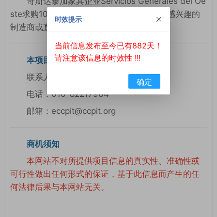
哥斯达黎加家具企业Servicios Generales del Oe
ste求购100%聚酯纤维中国丝绸内衬布料，感兴趣的
时效提示
制造商或直接出口商欢迎联系。
当前信息发布至今已有882天！
请注意该信息的时效性 !!!
本项目联系方式
联系人：陈女士
确定
电话：010-82217964
邮箱：eccpit@ccpit.org
商机须知
本网站不对所提供项目信息的真实性、准确性或
可行性做出任何形式的保证，基于此信息而产生的任
何法律后果与本网站无关。