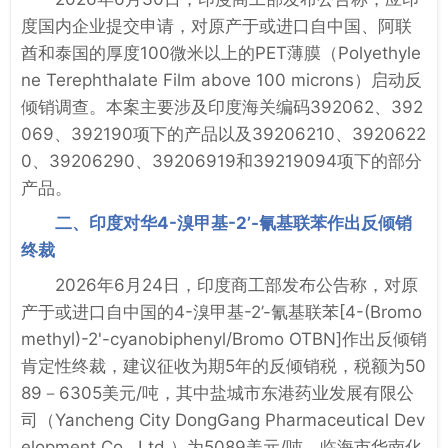
度国内企业提交申请，对原产于或进口自中国、阿联
酋和泰国的厚度100微米以上的PET薄膜‌（Polyethyle
ne Terephthalate Film above 100 microns）启动反
倾销调查。本案主要涉及印度海关编码392062、392
069、392190项下的产品以及39206210、3920622
0、39206290、39206919和39219094项下的部分
产品。
二、印度对华4-溴甲基-2’-氰基联苯作出反倾销
终裁
2026年6月24日，印度商工部发布公告称，对原
产于或进口自中国的4-溴甲基-2’-氰基联苯[4-(Bromo
methyl)-2'-cyanobiphenyl/Bromo OTBN]作出反倾销
肯定性终裁，建议征收为期5年的反倾销税，税额为50
89－6305美元/吨，其中盐城市东港药业发展有限公
司（Yancheng City DongGang Pharmaceutical Dev
elopment Co., Ltd.）为5089美元/吨，临海市华南化