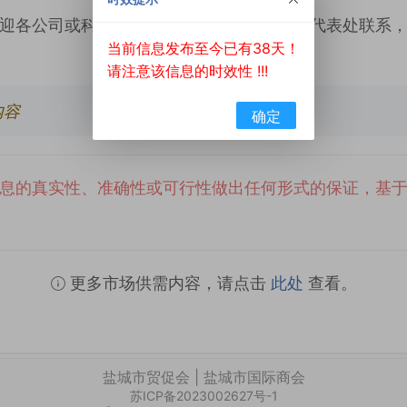
迎各公司或科研机构与贸促会驻哥斯达黎加代表处联系
当前信息发布至今已有38天！
请注意该信息的时效性 !!!
内容
确定
息的真实性、准确性或可行性做出任何形式的保证，基
更多市场供需内容，请点击
此处
查看。
盐城市贸促会 | 盐城市国际商会
苏ICP备2023002627号-1