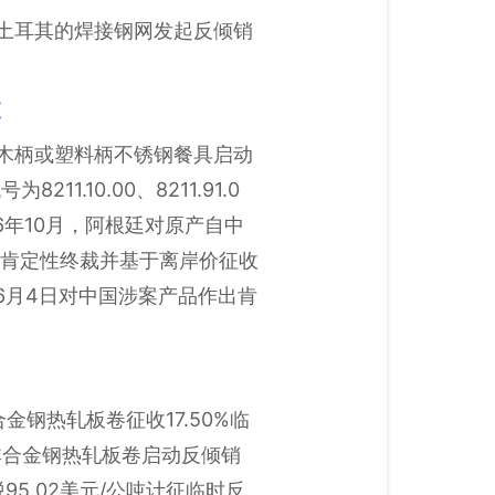
和土耳其的焊接钢网发起反倾销
查
的木柄或塑料柄不锈钢餐具启动
10.00、8211.91.0
016年10月，阿根廷对原产自中
出肯定性终裁并基于离岸价征收
6月4日对中国涉案产品作出肯
钢热轧板卷征收17.50%临
非合金钢热轧板卷启动反倾销
5.02美元/公吨计征临时反