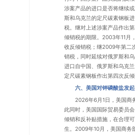
涉案产品的进口是否将继续或
斯和乌克兰的定尺碳素钢板进
税。继对上述涉案产品作出第
倾销税的期限。2003年1
收反倾销税；继2009年第
销税，同时延续对俄罗斯和乌
进口自中国、俄罗斯和乌克兰
定尺碳素钢板作出第四次反倾
六、美国对钾磷酸盐发起
2026年6月1日，美
此同时，美国国际贸易委员会
倾销和反补贴措施，在合理可
生。2009年10月，美国