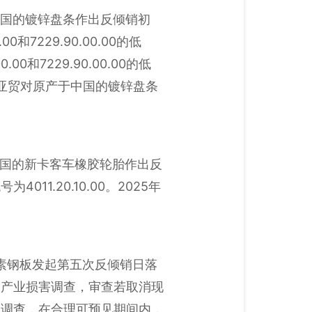
于中国的镀锌盘条作出反倾销初
7229.90.00.00的低
和7229.90.00.00的低
比亚贸对原产于中国的镀锌盘条
于中国的新卡客车橡胶轮胎作出反
.20.10.00。2025年
碳素钢板发起第五次反倾销日落
审产业损害调查，审查若取消现
止调查，在合理可预见期间内，