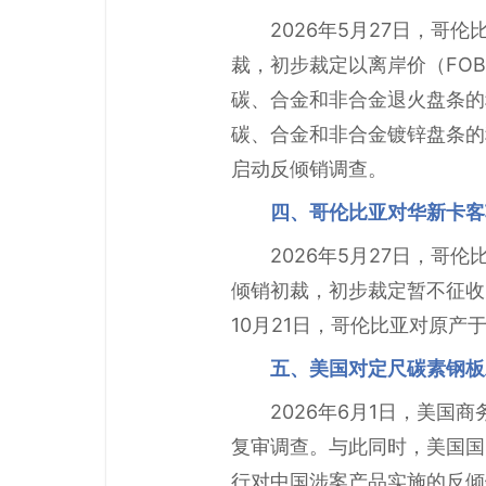
2026年5月27日，
裁，初步裁定以离岸价（FOB）征
碳、合金和非合金退火盘条的税率为
碳、合金和非合金镀锌盘条的税
启动反倾销调查。
四、哥伦比亚对华新卡客
2026年5月27日，
倾销初裁，初步裁定暂不征收临时
10月21日，哥伦比亚对原
五、美国对定尺碳素钢板
2026年6月1日，美
复审调查。与此同时，美国国
行对中国涉案产品实施的反倾