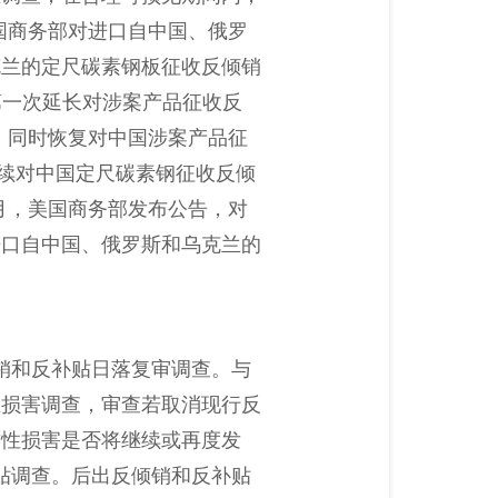
美国商务部对进口自中国、俄罗
克兰的定尺碳素钢板征收反倾销
第一次延长对涉案产品征收反
议，同时恢复对中国涉案产品征
继续对中国定尺碳素钢征收反倾
1月，美国商务部发布公告，对
进口自中国、俄罗斯和乌克兰的
倾销和反补贴日落复审调查。与
业损害调查，审查若取消现行反
质性损害是否将继续或再度发
补贴调查。后出反倾销和反补贴