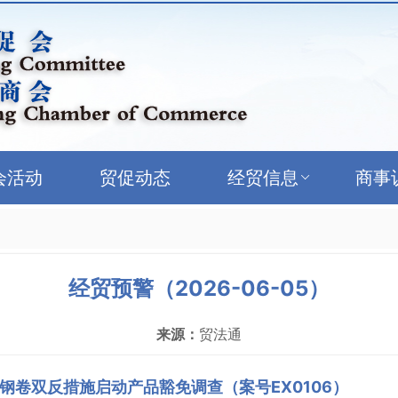
会活动
贸促动态
经贸信息
商事
经贸预警（2026-06-05）
来源：
贸法通
钢卷双反措施启动产品豁免调查（案号EX0106）