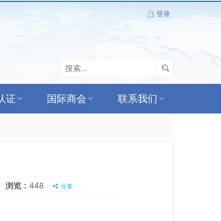
登录
认证
国际商会
联系我们
浏览：
448
分享