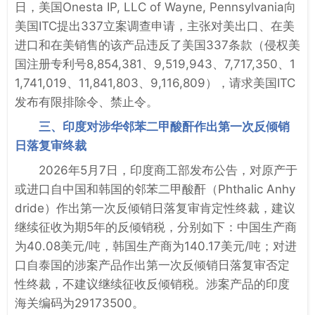
日，美国Onesta IP, LLC of Wayne, Pennsylvania向
美国ITC提出337立案调查申请，主张对美出口、在美
进口和在美销售的该产品违反了美国337条款（侵权美
国注册专利号8,854,381、9,519,943、7,717,350、1
1,741,019、11,841,803、9,116,809），请求美国ITC
发布有限排除令、禁止令。
三、印度对涉华邻苯二甲酸酐作出第一次反倾销
日落复审终裁
2026年5月7日，印度商工部发布公告，对原产于
或进口自中国和韩国的邻苯二甲酸酐（Phthalic Anhy
dride）作出第一次反倾销日落复审肯定性终裁，建议
继续征收为期5年的反倾销税，分别如下：中国生产商
为40.08美元/吨，韩国生产商为140.17美元/吨；对进
口自泰国的涉案产品作出第一次反倾销日落复审否定
性终裁，不建议继续征收反倾销税。涉案产品的印度
海关编码为29173500。