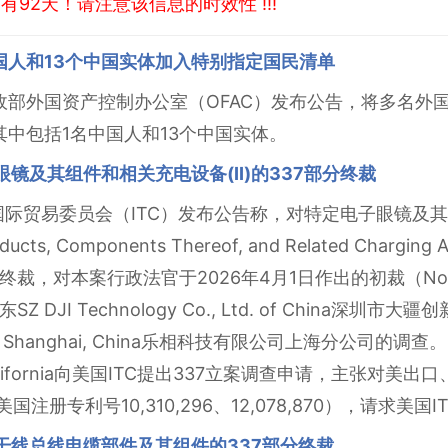
92天！请注意该信息的时效性 !!!
国人和13个中国实体加入特别指定国民清单
财政部外国资产控制办公室（OFAC）发布公告，将多名外
其中包括1名中国人和13个中国实体。
眼镜及其组件和相关充电设备(II)的337部分终裁
国国际贸易委员会（ITC）发布公告称，对特定电子眼镜及其组
Products, Components Thereof, and Related Chargi
37部分终裁，对本案行政法官于2026年4月1日作出的初裁（N
JI Technology Co., Ltd. of China深圳
, Ltd., Shanghai, China乐相科技有限公司上海分公司的调
Jose, California向美国ITC提出337立案调查申请，主
注册专利号10,310,296、12,078,870），请求美
伏干线总线电缆部件及其组件的337部分终裁