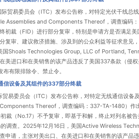
国国际贸易委员会（ITC）发布公告称，对特定光伏干线总线电
 Cable Assemblies and Components Thereof，调
终初裁（FID）进行部分复审，特别是申请方是否满足
分复审、建议救济措施、涉及到的公众利益等征求意见，书
als Technologies Group, LLC of Portland, 
美进口和在美销售的该产品违反了美国337条款（侵权美国注
ITC发布有限排除令、禁止令。
通信设备及其组件的337部分终裁
贸易委员会（ITC）发布公告称，对特定无线通信设备及其组件（C
s and Components Thereof，调查编码：337-TA-1
初裁（No.17）不予复审，即基于和解，终止对列名被告美国Qua
fornia的调查。2025年12月16日，美国Active Wireless Technol
立案调查申请，主张对美出口、在美进口和在美销售的该产品