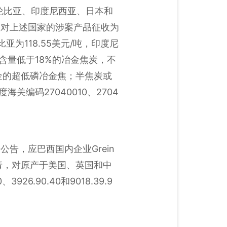
哥伦比亚、印度尼西亚、日本和
裁，建议对上述国家的涉案产品征收为
亚为118.55美元/吨，印度尼
灰分含量低于18%的冶金焦炭，不
合金的超低磷冶金焦；半焦炭或
关编码27040010、2704
公告，应巴西国内企业Grein
月4日提交的申请，对原产于美国、英国和中
.90.40和9018.39.9