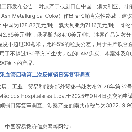
印度商工部发布公告，对原产于或进口自中国、澳大利亚、
sh Metallurgical Coke）作出反倾销肯定性终
国为128.83美元/吨，澳大利亚为71.16美元/吨，哥伦比
为42.95美元/吨，俄罗斯为84.16美元/吨。涉案产品为
，粒度不超过30毫米，允许5%的粒度公差，用于生产铁
用于不超过130平方米生铁制造的LAM焦炭。本案涉及印度海
0090项下的产品。
采血管启动第二次反倾销日落复审调查
西发展、工业、贸易和服务部外贸秘书处发布2026年第32号
odutos Médicos Hospitalares Ltda.于2025年9
落复审调查。涉案产品的南共市税号为3822.19.90、3926
、中国贸易救济信息网等网站）