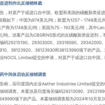
促进剂作出反倾销终裁
告，对原产于或进口自中国、欧盟和美国的磺酰胺类促
：中国为974美元/吨；欧盟为1257－1748美元/吨，其中L
商为1748美元/吨；美国为75－192美元/吨，其中Lanxess
元/吨。涉案产品为CBS和NS形式的次磺酰胺类促进剂，不
15190、29303000、29319090、29342000、2
123910、38123920、38123930和38123990项下的
NOCIL Limited提交的申请，对原产于或进口自中
药中间体启动反倾销调查
应印度国内企业Aether Industries Limite
查。本案涉及印度海关编码29213090、29221990、2
0、29349990项下的产品。本案倾销调查期为2024年10月至