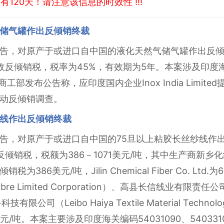
120天！请注意该信息的时效性 !!!
储气罐作出反倾销终裁
告，对原产于或进口自中国的液化天然气储气罐作出反
反倾销税，税率为45%，有效期为5年。本案涉及印度海关编
商工部发布公告称，应印度国内企业Inox India Limi
动反倾销调查。
线作出反倾销终裁
告，对原产于或进口自中国的75旦以上粘胶长丝纱线作
销税，税额为386－1071美元/吨，其中生产商新乡化纤股
d）的反倾销税为386美元/吨，Jilin Chemical Fiber Co.
ibre Limited Corporation）、高县长信线业有限责任公司（G
司（Leibo Haiya Textile Material Technolog
/吨。本案主要涉及印度海关编码54031090、54033100、