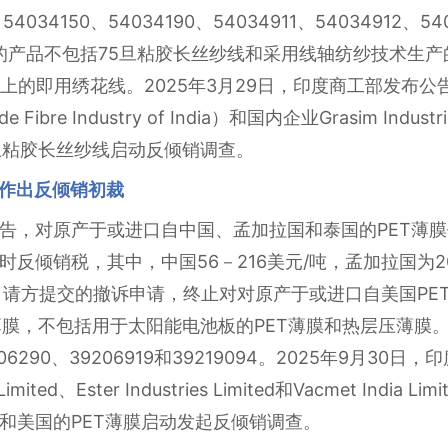
54034150、54034190、54034911、54034912、54
及的产品不包括75旦粘胶长丝纱线和采用线轴纺纱技术生产
上的即用绣花线。2025年3月29日，印度商工部发布
ade Fibre Industry of India）和国内企业Grasim Ind
上粘胶长丝纱线启动反倾销调查。
膜作出反倾销初裁
告，对原产于或进口自中国、孟加拉国和泰国的PET薄
反倾销税，其中，中国56－216美元/吨，孟加拉国为206
于申请方提交的撤诉申请，终止对对原产于或进口自美国PE
T薄膜，不包括用于太阳能电池板的PET薄膜和热层压薄膜
39206290、39206919和39219094。2025年9月
s Limited、Ester Industries Limited和Vacmet In
和美国的PET薄膜启动发起反倾销调查。