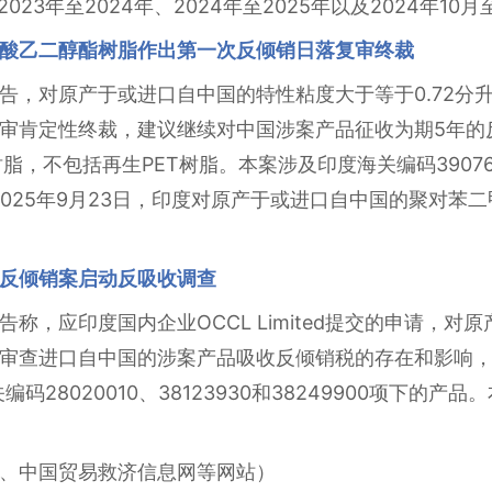
023年至2024年、2024年至2025年以及2024年10月
酸乙二醇酯树脂作出第一次反倾销日落复审终裁
告，对原产于或进口自中国的特性粘度大于等于0.72分
审肯定性终裁，建议继续对中国涉案产品征收为期5年的反倾
，不包括再生PET树脂。本案涉及印度海关编码39076110、
品。2025年9月23日，印度对原产于或进口自中国的聚对
反倾销案启动反吸收调查
称，应印度国内企业OCCL Limited提交的申请，对
审查进口自中国的涉案产品吸收反倾销税的存在和影响
28020010、38123930和38249900项下的产品
、中国贸易救济信息网等网站）