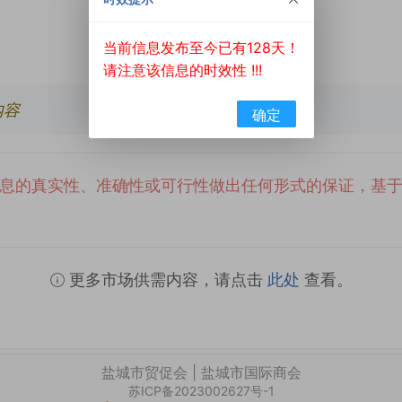
当前信息发布至今已有128天！
请注意该信息的时效性 !!!
内容
确定
息的真实性、准确性或可行性做出任何形式的保证，基
更多市场供需内容，请点击
此处
查看。
盐城市贸促会 | 盐城市国际商会
苏ICP备2023002627号-1