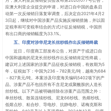
月，澳大利亚反倾销委员会发布第2020/077号公告，
应澳大利亚企业提交的申请，对进口自中国的盘条启
动第一次反倾销日落复审调查，后决定自2021年4月2
3日起，继续对中国涉案产品实施反倾销措施，并以固
定税率和可变税率结合的方式计征反倾销税，中国所
有出口商的倾销幅度为33.1%。
五、印度对涉华尼龙长丝纱线作出反倾销终裁
近日，印度商工部发布公告，对原产于或进口自
中国和越南的尼龙长丝纱线作出反倾销肯定性终裁，
建议对上述国家的涉案产品征收反倾销税，有效期为5
年，征税如下：中国为236－782美元/吨，越南为684
－827美元/吨。本案涉及印度海关编码5402项下的产
品。涉案产品不包括所有不含尼龙或聚酰胺的人造长
丝纱线。以下产品被明确排除在涉案产品范围之外：
单丝纱线、散装连续纱线、尼龙66纱线、热熔纱线、
低熔点纱、粘合纱、导电纱、抗静电纱、诺梅克斯和