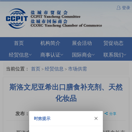
登录
首页
机构简介
展会活动
贸促动态
经贸信息
商事认证
国际商会
联系我们
当前位置：
首页
经贸信息
市场供需
>
>
斯洛文尼亚希出口膳食补充剂、天然
化妆品
发布：
2026-03-23
浏览：
1340
分享
时效提示