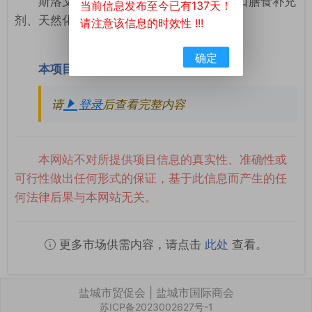
斯洛文尼亚Gaia Naturelle d.o.o.希出口膳食补充
当前信息发布至今已有137天！
剂、天然化妆品。
请注意该信息的时效性 !!!
确定
本项目联系方式
请
登录
后查看完整内容
本网站不对所提供项目信息的真实性、准确性或
可行性做出任何形式的保证，基于此信息而产生的任
何法律后果与本网站无关。
更多市场供需内容，请点击
此处
查看。
盐城市贸促会 | 盐城市国际商会
苏ICP备2023002627号-1