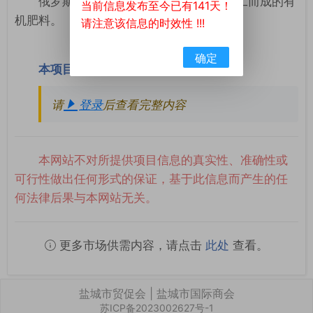
俄罗斯Основа公司出售经木材废料加工而成的有
当前信息发布至今已有141天！
机肥料。
请注意该信息的时效性 !!!
确定
本项目联系方式
请
登录
后查看完整内容
本网站不对所提供项目信息的真实性、准确性或
可行性做出任何形式的保证，基于此信息而产生的任
何法律后果与本网站无关。
更多市场供需内容，请点击
此处
查看。
盐城市贸促会 | 盐城市国际商会
苏ICP备2023002627号-1