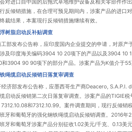
会对进口自中国的后拖式草地维护设备及相关零部件作
行反倾销措施，在合理可预见期间内，涉案产品的进口
终裁结果，本案现行反倾销措施继续有效。
浮树脂启动反补贴调查
印度商工部发布公告称，应印度国内企业提交的申请，对原
海关编码3904 10 20项下的产品以及3904 10 10、39
 90 10和3904 90 90项下的部分产品。涉案产品为K值介
铁绳缆启动反倾销日落复审调查
经济部发布公告称，应墨西哥生产商Deacero, S.A.P.I. 
反倾销第二次日落复审调查。涉案产品的TIGIE税号为7217.
0.07、7312.10.08和7312.10.99。案件调查期间，现行反
班牙和葡萄牙的强化钢铁绳缆启动反倾销调查。2016年2
和葡萄牙涉案产品分别征收1.02美元/千克、0.13美元