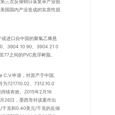
出第三次反倾销日落复审产业损
对美国国内产业造成的实质性损
产于或进口自中国的聚氯乙烯悬
04 10 90、3904 21 0
于55至77之间的PVC悬浮树脂。
de C.V.申请，对原产于中国、
10.02、7312.10.0
倾销税持续有效。2015年2月16
月26日，墨西哥对该案作出
/千克和0.40美元/千克的反倾