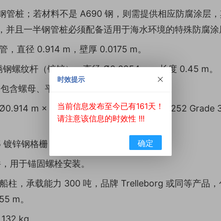
厘米的钢管桩；若材料不是 A690 钢，则需提供相应防腐涂
层，并且一半钢管桩必须配备适用于海水环境的特殊防腐涂
钢管，直径 0.914 m，壁厚 0.0175 m。
4 不锈钢螺纹杆（镀锌），直径 Ø0.0254 m，长度 0.45 m。
时效提示
锌螺栓，包含螺母、平垫圈及弹簧垫圈。
当前信息发布至今已有161天！
.914 m × 0.0175 m 壁厚，标准 ASTM A252 Gra
请注意该信息的时效性 !!!
确定
-05 镀锌钢格栅，规格 1/8" × 1"。
栅固定件，用于锚固螺栓安装。
” 型系船柱，承载能力 300 吨，品牌 Trelleborg 或同等产品，
55 m。
32 kg。