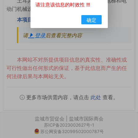
土耳其Dekor as Ansor Dogalgaz求购电梯和电
请注意该信息的时效性 !!!
动门机械设备零件。
本项目联系方式
确定
请
登录
后查看完整内容
本网站不对所提供项目信息的真实性、准确性或
可行性做出任何形式的保证，基于此信息而产生的任
何法律后果与本网站无关。
更多市场供需内容，请点击
此处
查看。
盐城市贸促会 | 盐城市国际商会
苏ICP备2023002627号-1
苏公网安备32099502000787号