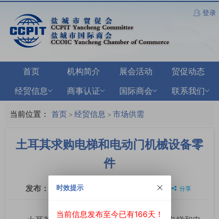
登录
首页
机构简介
展会活动
贸促动态
经贸信息
商事认证
国际商会
联系我们
当前位置：
首页
经贸信息
市场供需
>
>
土耳其求购电梯和电动门机械设备零
件
发布：
2026-02-24
浏览：
950
时效提示
分享
当前信息发布至今已有166天！