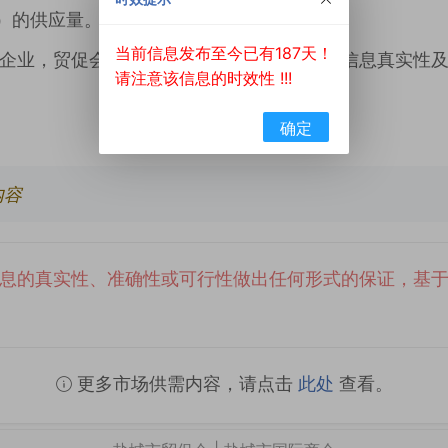
桶）的供应量。
当前信息发布至今已有187天！
企业，贸促会驻印尼代表处及本平台不对该信息真实性
请注意该信息的时效性 !!!
确定
内容
息的真实性、准确性或可行性做出任何形式的保证，基
更多市场供需内容，请点击
此处
查看。