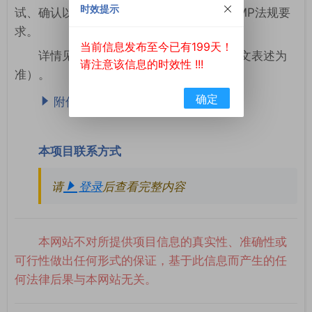
时效提示
试、确认以及启动支持系统，须符合现行GMP法规要
求。
当前信息发布至今已有199天！
详情见附件（中文翻译仅供参考，以英文表述为
请注意该信息的时效性 !!!
准）。
确定
附件：需求.pdf
本项目联系方式
请
登录
后查看完整内容
本网站不对所提供项目信息的真实性、准确性或
可行性做出任何形式的保证，基于此信息而产生的任
何法律后果与本网站无关。