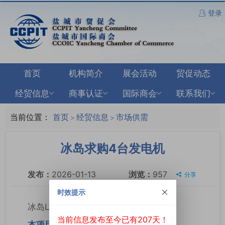
登录
首页
机构简介
展会活动
贸促动态
经贸信息
商事认证
国际商会
联系我们
当前位置：
首页
经贸信息
市场供需
>
>
冰岛求购4台发电机
发布：
2026-01-13
浏览：
957
分享
时效提示
冰岛Landsvirkjun希进口4台发电机。
当前信息发布至今已有207天！
本项目联系方式