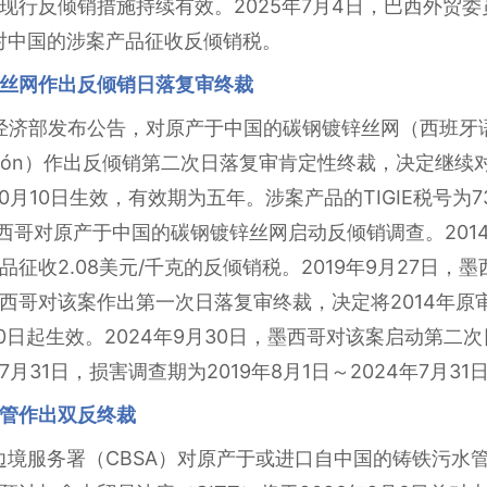
现行反倾销措施持续有效。2025年7月4日，巴西外贸委
续对中国的涉案产品征收反倾销税。
丝网作出反倾销日落复审终裁
济部发布公告，对原产于中国的碳钢镀锌丝网（西班牙语：malla o
ro al carbón）作出反倾销第二次日落复审肯定性终裁，决定
10日生效，有效期为五年。涉案产品的TIGIE税号为7314.19
4日，墨西哥对原产于中国的碳钢镀锌丝网启动反倾销调查。20
征收2.08美元/千克的反倾销税。2019年9月27日，
，墨西哥对该案作出第一次日落复审终裁，决定将2014年
月10日起生效。2024年9月30日，墨西哥对该案启动第
年7月31日，损害调查期为2019年8月1日～2024年7月31
管作出双反终裁
境服务署（CBSA）对原产于或进口自中国的铸铁污水管（Cast 