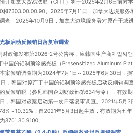
计加拿大贸易法庭（CITT）将于2026年2月6日前
.10和7303.00.00.90。2025年7月11日，加拿大
调查。2025年10月9日，加拿大边境服务署对原产于或
光板启动反倾销日落复审调查
划财政部发布第2026-2号公告称，应韩国生产商제일씨앤피
中国的铝制预涂感光板（Presensitized Aluminum Plate f
倾销调查期为2024年7月1日～2025年6月30日，损害
年9月8日，韩国对原产于中国的铝制预涂感光板启动反倾销调查
反倾销税（参见韩国企划财政部第634号令），有效期至2
年5月4日，韩国对该案启动第一次日落复审调查。2021年5
8%～10.32%，自2021年5月3日起生效，有效期为五
01.30.9100。
二氯苯氧基乙酸（2,4-D酸）反倾销案发起反规避调查