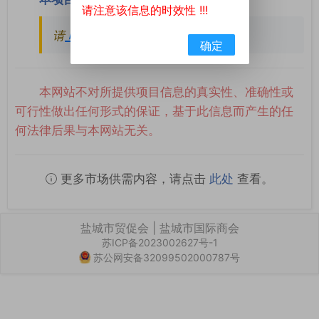
请注意该信息的时效性 !!!
请
登录
后查看完整内容
确定
本网站不对所提供项目信息的真实性、准确性或
可行性做出任何形式的保证，基于此信息而产生的任
何法律后果与本网站无关。
更多市场供需内容，请点击
此处
查看。
盐城市贸促会 | 盐城市国际商会
苏ICP备2023002627号-1
苏公网安备32099502000787号