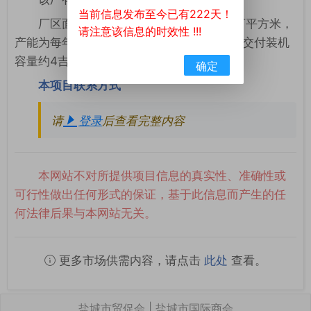
当前信息发布至今已有222天！
厂区面积约15万平方米，建筑面积2.3万平方米，
请注意该信息的时效性 !!!
产能为每年200座塔架、已交付约1000座、交付装机
容量约4吉瓦。
确定
本项目联系方式
请
登录
后查看完整内容
本网站不对所提供项目信息的真实性、准确性或
可行性做出任何形式的保证，基于此信息而产生的任
何法律后果与本网站无关。
更多市场供需内容，请点击
此处
查看。
盐城市贸促会 | 盐城市国际商会