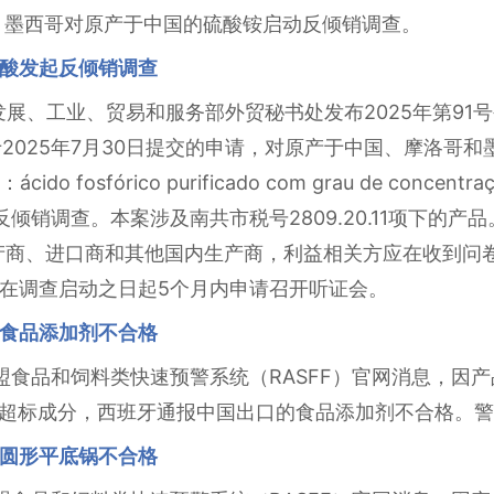
日，墨西哥对原产于中国的硫酸铵启动反倾销调查。
酸发起反倾销调查
西发展、工业、贸易和服务部外贸秘书处发布2025年第91号
ntes Ltda.于2025年7月30日提交的申请，对原产于中国、摩
osfórico purificado com grau de concentraçã
4）发起反倾销调查。本案涉及南共市税号2809.20.11项下
产商、进口商和其他国内生产商，利益相关方应在收到问卷起
在调查启动之日起5个月内申请召开听证会。
食品添加剂不合格
据欧盟食品和饲料类快速预警系统（RASFF）官网消息，
量超标成分，西班牙通报中国出口的食品添加剂不合格。警报编
圆形平底锅不合格