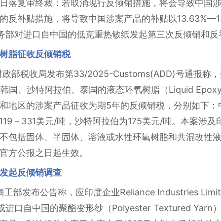
日落复审终裁：若取消现行反倾销措施，将会导致中国涉案产
反补贴措施，将导致中国涉案产品的补贴以13.63%—13
国商务部对进口自中国的低克重热敏纸发起第三次反倾销和
树脂征收反倾销税
财政部税收局发布第33/2025-Customs(ADD)号通报
国、沙特阿拉伯、泰国的液态环氧树脂（Liquid Epoxy
和地区的涉案产品征收为期5年的反倾销税，分别如下：中国
119－331美元/吨，沙特阿拉伯为175美元/吨。本案涉及印
产品不包括固体、半固体、溶液或水性环氧树脂和共混改性
官方公报之日起生效。
发起反倾销调查
发布公告称，应印度企业Reliance Industries Limited和W
进口自中国的聚酯变形纱（Polyester Textured Y