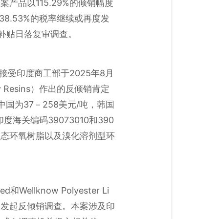
品以115.29%的倾销幅度
8.53%的税率继续或再度发
反补贴日落复审调查。
称，接受印度商工部于2025年8月
 Resins）作出的反倾销肯定
为37－258美元/吨，韩国
度海关编码39073010和390
液态环氧树脂以及溴化溶剂型环
ellknow Polyester Li
arn）发起反倾销调查。本案涉及印