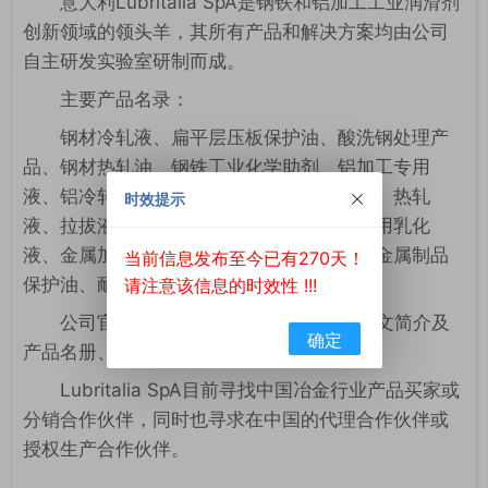
意大利Lubritalia SpA是钢铁和铝加工工业润滑剂
创新领域的领头羊，其所有产品和解决方案均由公司
自主研发实验室研制而成。
主要产品名录：
钢材冷轧液、扁平层压板保护油、酸洗钢处理产
品、钢材热轧油、钢铁工业化学助剂、铝加工专用
液、铝冷轧添加剂、铝热轧液、铸件脱模剂、热轧
时效提示
液、拉拔液、精加工液、冷轧液、机械加工用乳化
液、金属加工用纯油、可生物降解液压油、金属制品
当前信息发布至今已有270天！
保护油、耐火液压油。
请注意该信息的时效性 !!!
公司官网www.lubritalia.com，公司英文简介及
确定
产品名册、图片见附件。
Lubritalia SpA目前寻找中国冶金行业产品买家或
分销合作伙伴，同时也寻求在中国的代理合作伙伴或
授权生产合作伙伴。