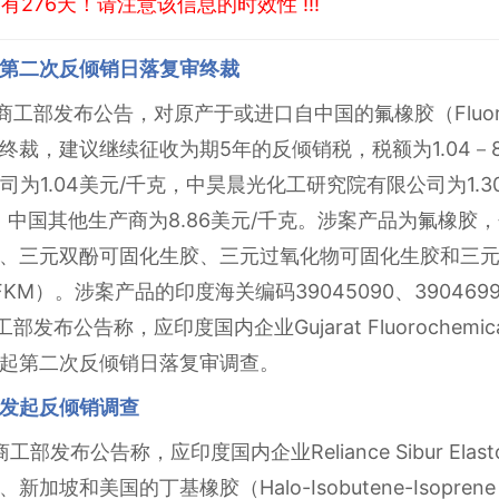
276天！请注意该信息的时效性 !!!
第二次反倾销日落复审终裁
商工部发布公告，对原产于或进口自中国的氟橡胶（Fluoroela
裁，建议继续征收为期5年的反倾销税，税额为1.04－8
公司为1.04美元/千克，中昊晨光化工研究院有限公司为1.
克，中国其他生产商为8.86美元/千克。涉案产品为氟橡
、三元双酚可固化生胶、三元过氧化物可固化生胶和三
）。涉案产品的印度海关编码39045090、39046990、3
部发布公告称，应印度国内企业Gujarat Fluorochemica
起第二次反倾销日落复审调查。
发起反倾销调查
部发布公告称，应印度国内企业Reliance Sibur Elastomer
和美国的丁基橡胶（Halo-Isobutene-Isoprene 