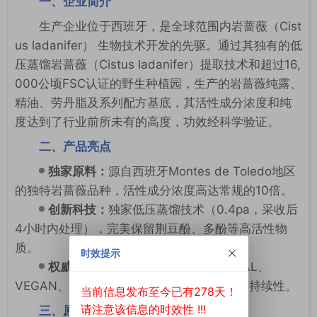
一、企业简介
生产企业位于西班牙，是全球范围内岩蔷薇（Cist
us ladanifer） 生物技术开发的先驱。通过其独有的低
压蒸馏岩蔷薇（Cistus ladanifer）提取技术和超过16,
000公顷FSC认证的野生种植园，生产的岩蔷薇纯露、
精油、劳丹脂及系列配方基底，其活性成分浓度和纯
度达到了行业前所未有的高度，功效经科学验证。
二、产品亮点
独家原料：
源自西班牙Montes de Toledo地区
的独特岩蔷薇品种，活性成分浓度高达常规的10倍。
创新科技：
独家低压蒸馏技术（0.4pa，采收后
4小时内处理），完美保留荆豆酚、多酚等高活性物
质。
时效提示
权威认证：
全线产品获BIO、NATURAL、
VEGAN、FSC等认证，确保产品的纯净与可持续性。
当前信息发布至今已有278天！
请注意该信息的时效性 !!!
三、原料与配方基底