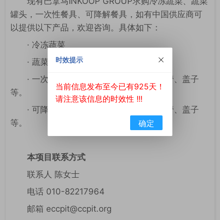
现有巴拿马INKOOP GROUP求购冷冻蔬菜、蔬菜
罐头，一次性餐具、可降解餐具，如有中国供应商可
以提供以下产品，欢迎咨询。具体如下：
· 冷冻蔬菜
时效提示
· 蔬菜罐头
· 一次性产品：盘子、杯子、汤碗、吸管、盖子
当前信息发布至今已有925天！
等。
请注意该信息的时效性 !!!
· 可降解产品：盘子、杯子、汤碗、吸管、盖子
等。
确定
本项目联系方式
联系人 陈女士
电话 010-82217964
邮箱 eccpit@ccpit.org