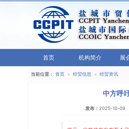
首页
机构简介
展
当前位置：
首页
经贸信息
经贸资讯
>
>
中方呼
发布：
2025-10-09