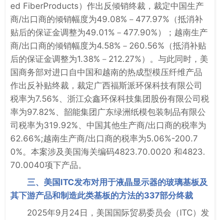
ed FiberProducts）作出反倾销终裁，裁定中国生产
商/出口商的倾销幅度为49.08%－477.97%（抵消补
贴后的保证金调整为49.01%－477.90%）；越南生产
商/出口商的倾销幅度为4.58%－260.56%（抵消补贴
后的保证金调整为1.38%－212.27%）。与此同时，美
国商务部对进口自中国和越南的热成型模压纤维产品
作出反补贴终裁，裁定广西福斯派环保科技有限公司
税率为7.56%、浙江众鑫环保科技集团股份有限公司税
率为97.82%、韶能集团广东绿洲纸模包装制品有限公
司税率为319.92%、中国其他生产商/出口商的税率为
62.66%;越南生产商/出口商的税率为5.06%-200.7
0%。本案涉及美国海关编码4823.70.0020 和4823.
70.0040项下产品。
三、美国ITC发布对用于液晶显示器的玻璃基板及
其下游产品和制造此类基板的方法的337部分终裁
2025年9月24日，美国国际贸易委员会（ITC）发