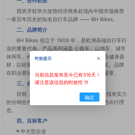
一、合作机会
西班牙驻华大使馆经济商务处现向中国市场推荐
一家百年历史的知名自行车品牌 —— BH Bikes。
二、品牌简介
BH Bikes 创立于 1909 年，是欧洲高端自行车行
业的重要代表。产品系列涵盖 公路车、山地车、城市
休闲车、碎石车（Gravel）、电动自行车以及健身器
时效提示
材，以轻量化设计、创新技术和卓越性能闻名。品牌
在职业赛场上拥有辉煌战绩，并在全球享有盛誉。
当前信息发布至今已有316天！
请注意该信息的时效性 !!!
三、合作方向
目前，BH Bikes 希望进入中国市场，寻找有实力
确定
的分销合作伙伴，共同推广高端自行车及绿色出行理
念。
四、目标客户
中大型企业