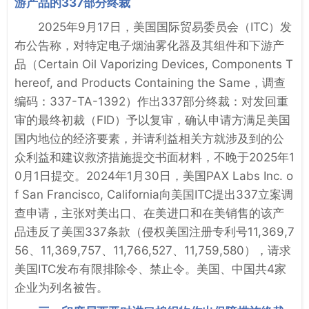
游产品的337部分终裁
2025年9月17日，美国国际贸易委员会（ITC）发
布公告称，对特定电子烟油雾化器及其组件和下游产
品（Certain Oil Vaporizing Devices, Components T
hereof, and Products Containing the Same，调查
编码：337-TA-1392）作出337部分终裁：对发回重
审的最终初裁（FID）予以复审，确认申请方满足美国
国内地位的经济要素，并请利益相关方就涉及到的公
众利益和建议救济措施提交书面材料，不晚于2025年1
0月1日提交。2024年1月30日，美国PAX Labs Inc. o
f San Francisco, California向美国ITC提出337立案调
查申请，主张对美出口、在美进口和在美销售的该产
品违反了美国337条款（侵权美国注册专利号11,369,7
56、11,369,757、11,766,527、11,759,580），请求
美国ITC发布有限排除令、禁止令。美国、中国共4家
企业为列名被告。