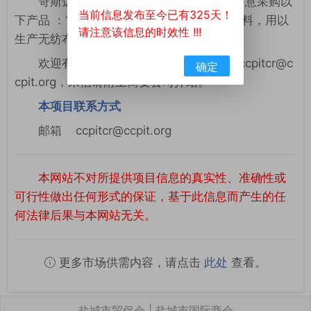
哥斯达黎加企业 Romadu Comercial 有意采购以
当前信息发布至今已有325天！
下产品 ：1台挤出机、1台切割机、无纺布原料，用以
请注意该信息的时效性 !!!
生产无纺布袋。
欢迎有相关产品的供应商联系邮箱咨询ccpitcr@c
确定
cpit.org，来信请附上简要公司介绍。
本项目联系方式
邮箱 ccpitcr@ccpit.org
本网站不对所提供项目信息的真实性、准确性或
可行性做出任何形式的保证，基于此信息而产生的任
何法律后果与本网站无关。
更多市场供需内容，请点击
此处
查看。
盐城市贸促会 | 盐城市国际商会