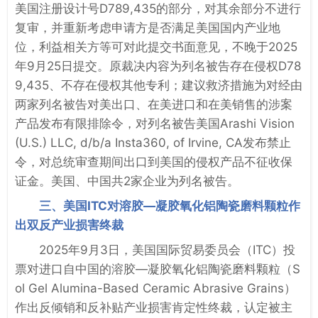
美国注册设计号D789,435的部分，对其余部分不进行
复审，并重新考虑申请方是否满足美国国内产业地
位，利益相关方等可对此提交书面意见，不晚于2025
年9月25日提交。原裁决内容为列名被告存在侵权D78
9,435、不存在侵权其他专利；建议救济措施为对经由
两家列名被告对美出口、在美进口和在美销售的涉案
产品发布有限排除令，对列名被告美国Arashi Vision
(U.S.) LLC, d/b/a Insta360, of Irvine, CA发布禁止
令，对总统审查期间出口到美国的侵权产品不征收保
证金。美国、中国共2家企业为列名被告。
三、美国ITC对溶胶—凝胶氧化铝陶瓷磨料颗粒作
出双反产业损害终裁
2025年9月3日，美国国际贸易委员会（ITC）投
票对进口自中国的溶胶—凝胶氧化铝陶瓷磨料颗粒（S
ol Gel Alumina-Based Ceramic Abrasive Grains）
作出反倾销和反补贴产业损害肯定性终裁，认定被主