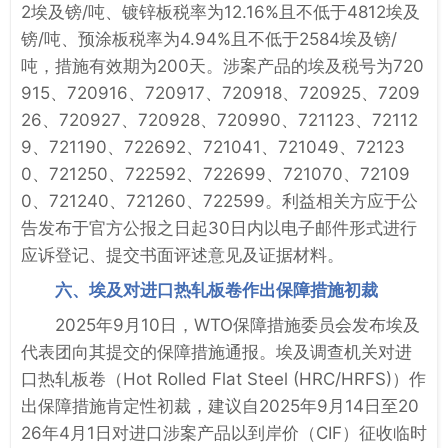
2埃及镑/吨、镀锌板税率为12.16%且不低于4812埃及
镑/吨、预涂板税率为4.94%且不低于2584埃及镑/
吨，措施有效期为200天。涉案产品的埃及税号为720
915、720916、720917、720918、720925、7209
26、720927、720928、720990、721123、72112
9、721190、722692、721041、721049、72123
0、721250、722592、722699、721070、72109
0、721240、721260、722599。利益相关方应于公
告发布于官方公报之日起30日内以电子邮件形式进行
应诉登记、提交书面评述意见及证据材料。
六、埃及对进口热轧板卷作出保障措施初裁
2025年9月10日，WTO保障措施委员会发布埃及
代表团向其提交的保障措施通报。埃及调查机关对进
口热轧板卷（Hot Rolled Flat Steel (HRC/HRFS)）作
出保障措施肯定性初裁，建议自2025年9月14日至20
26年4月1日对进口涉案产品以到岸价（CIF）征收临时