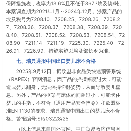
保障措施税，税率为13.6%且不低于3673埃及镑/吨。
本案调查期为2021年1月～2024年12月。涉案产品的
埃及税号为7208.10、7208.25、7208.26、7208.2
7、7208.36、7208.37、7208.38、7208.39、720
8.40、7208.51、7208.52、7208.53、7208.54、72
08.90、7211.14、7211.19、7225.30、7225.40、72
26.91、7226.99。措施实施以埃及部长令为准。
七、瑞典通报中国出口婴儿床不合格
2025年9月12日，据欧盟非食品类快速预警系统
（RAPEX）官网消息，因产品的摇摆幅度过大，可能
造成婴儿翻身，无法保持仰卧姿势，从而导致婴儿窒
息。另外，产品的框架与床体的间距过小，可能卡住
婴儿的手指，不符合《通用产品安全指令》和欧盟标
准EN 1130的要求。瑞典通报中国出口的婴儿床不合
格。警报编号:SR/03228/25。
（以上信息来自国外官网、中国贸易救济信息网