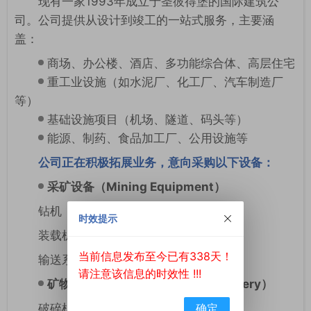
现有一家1993年成立于圣彼得堡的国际建筑公
司。公司提供从设计到竣工的一站式服务，主要涵
盖：
商场、办公楼、酒店、多功能综合体、高层住宅
重工业设施（如水泥厂、化工厂、汽车制造厂
等）
基础设施项目（机场、隧道、码头等）
能源、制药、食品加工厂、公用设施等
公司正在积极拓展业务，意向采购以下设备：
采矿设备（Mining Equipment）
钻机（Drill Rigs）
时效提示
装载机（Loaders）
当前信息发布至今已有338天！
输送系统（Conveyor Systems）
请注意该信息的时效性 !!!
矿物加工机械（Processing Machinery）
破碎机（Crushers）
确定