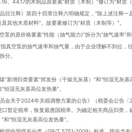
5、44.16、44.17的木制品原要素“材质（木制）”修订为“材
品目注释》第四十四章注释六明确规定，“除上述注释一
竹及其他木质材料”。故要素修订为“材质（木制等）”。
商品真空泵的原价格要素“性能（抽气能力)”拆分为“抽气速率”
)”指真空泵的抽气速率和抽气量，由于企业理解不到位，
拆分。
下“其他煤”新增归类要素“挥发份（干燥无灰基）”和“恒湿无灰基高
要素“恒湿无灰基高位发热量”。
会关于2024年关税调整方案的公告》（税委会公告〔202
进口暂定税率，恢复最惠国税率。为确定相关商品归类，
”和“恒湿无灰基高位发热量”。
据中国煤炭分类（GB/T 5751-2009）标准，指在