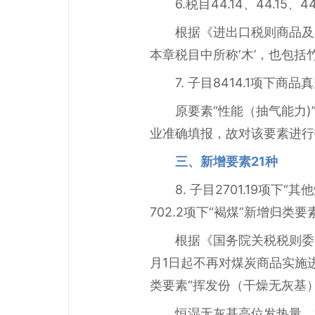
6.税目44.14、44.1
根据《进出口税则商品及
本章税目中所称‘木’，也包括
7. 子目8414.1项下
原要素“性能（抽气能力
业准确填报，故对该要素进行
三、新增要素21种
8. 子目2701.19项
702.2项下“褐煤”新增归类
根据《国务院关税税则委员
月1日起不再对煤炭商品实施
类要素“挥发份（干燥无灰基）
恒湿无灰基高位发热量，根