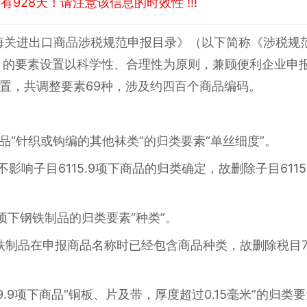
928天！请注意该信息的时效性 !!!
版《海关进出口商品涉税规范申报目录》（以下简称《涉税规
》的要素设置以科学性、合理性为原则，兼顾便利企业申
置，共调整要素69种，涉及约四百个商品编码。
项下商品“针织或钩编的其他袜类”的归类要素“单丝细度”。
不影响子目6115.9项下商品的归类确定，故删除子目611
3.26项下钢铁制品的归类要素“种类”。
项下钢铁制品在申报商品名称时已经包含商品种类，故删除税目73.
7409.9项下商品“铜板、片及带，厚度超过0.15毫米”的归类