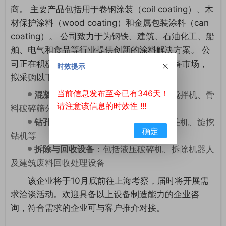
商。
主要产品包括用于卷钢涂装（coil coating）、木
材保护涂料（wood coating）和金属包装涂料（can
coating）。
公司致力于为钢铁、建筑、石油化工、船
舶、电气和食品等行业提供创新的涂料解决方案。
公
司正在积极拓展业务，计划进入建筑施工设备市场，
时效提示
拟采购以下设备：
当前信息发布至今已有346天！
混凝土及骨料处理设备
：包括混凝土搅拌机、骨
请注意该信息的时效性 !!!
料破碎筛分设备
钻孔与打桩设备
：包括液压钻机、打桩机、旋挖
确定
钻机等
拆除与回收设备
：包括液压破碎机、拆除机器人
及建筑废料回收处理设备
该企业将于10月底前往上海考察，届时将开展需
求洽谈活动。欢迎具备以上设备制造能力的企业咨
询，符合需求的企业可与客户推介对接。