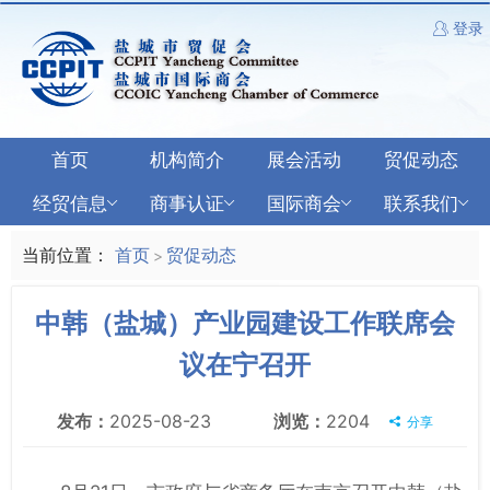
登录
首页
机构简介
展会活动
贸促动态
经贸信息
商事认证
国际商会
联系我们
当前位置：
首页
贸促动态
>
中韩（盐城）产业园建设工作联席会
议在宁召开
发布：
2025-08-23
浏览：
2204
分享