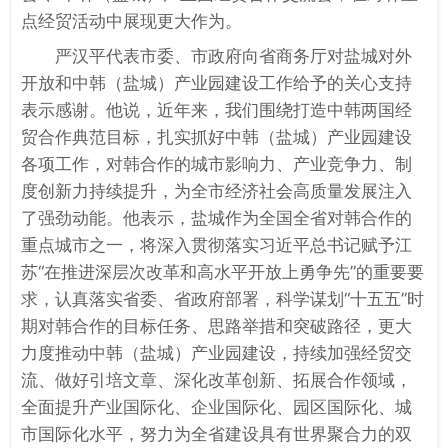
点经贸活动中展现更大作为。
严汉平代表市委、市政府向省商务厅对盐城对外
开放和中韩（盐城）产业园建设工作给予的关心支持
表示感谢。他说，近年来，我们围绕打造中韩两国经
贸合作典范目标，扎实抓好中韩（盐城）产业园建设
各项工作，对韩合作的城市影响力、产业竞争力、制
度创新力持续提升，为全市经济社会高质量发展注入
了强劲动能。他表示，盐城作为全国全省对韩合作的
重点城市之一，将深入贯彻落实习近平总书记赋予江
苏“在推进深层次改革和高水平开放上勇争先”的重要要
求，认真落实省委、省政府部署，科学谋划“十五五”时
期对韩合作的目标任务、思路举措和突破路径，更大
力度推动中韩（盐城）产业园建设，持续加强经贸交
流、做好引培文章、深化改革创新、拓展合作领域，
全面提升产业国际化、企业国际化、园区国际化、城
市国际化水平，努力为全省建设具有世界聚合力的双