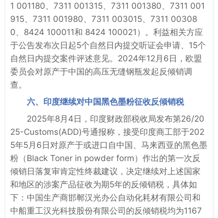
1 001180、7311 001315、7311 001380、7311 001
915、7311 001980、7311 003015、7311 00308
0、8424 100011和 8424 100021）。利益相关方应
于公告发布次日起5个自然日内提交听证会申请、15个
自然日内提交案件评述意见。2024年12月6日，欧盟
委员会对原产于中国的高压无缝钢瓶发起反倾销调
查。
六、印度继续对中国黑色墨粉征收反倾销税
2025年8月4日，印度财政部税收局发布第26/20
25-Customs(ADD)号通报称，接受印度商工部于202
5年5月6日对原产于或进口自中国、马来西亚的黑色墨
粉（Black Toner in powder form）作出的第一次反
倾销日落复审肯定性终裁建议，决定继续对上述国家
和地区的涉案产品征收为期5年的反倾销税，具体如
下：中国生产商邯郸汉光办公自动化耗材有限公司和
中船重工汉光科技股份有限公司的反倾销税均为1167