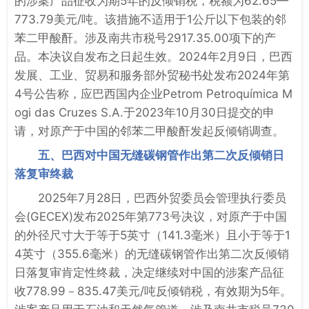
的涉案产品征收为期5年的反倾销税，税额为62.65—
773.79美元/吨。该措施不适用于1公斤以下包装的邻
苯二甲酸酐。涉及南共市税号2917.35.00项下的产
品。本决议自发布之日起生效。2024年2月9日，巴西
发展、工业、贸易和服务部外贸秘书处发布2024年第
4号公告称，应巴西国内企业Petrom Petroquímica M
ogi das Cruzes S.A.于2023年10月30日提交的申
请，对原产于中国的邻苯二甲酸酐发起反倾销调查。
五、巴西对中国无缝碳钢管作出第二次反倾销日
落复审终裁
2025年7月28日，巴西外贸委员会管理执行委员
会(GECEX)发布2025年第773号决议，对原产于中国
的外径尺寸大于等于5英寸（141.3毫米）且小于等于1
4英寸（355.6毫米）的无缝碳钢管作出第二次反倾销
日落复审肯定性终裁，决定继续对中国的涉案产品征
收778.99－835.47美元/吨反倾销税，有效期为5年。