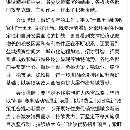
讲话精神和中央、省委决策部署的结果，各板块各部
门攻坚克难、主动作为，作出了积极贡献。
会议指出，做好今年的工作，事关“十四五”圆满收
官和“十五五”良好开局。既要清醒看到外部环境的不确
定性和自身发展面临的挑战，更要看到支撑经济稳健
增长的积极因素和有利条件正在不断积累，还要看到
盐城投资空间大、城市化进程加速、招才引智、招商
引资成效和城市特质逐步显现等独特优势。各地各部
门要坚定信心、鼓足干劲、勇挑大梁，稳就业、稳企
业、稳市场、稳预期，进一步巩固经济持续回升向好
基础，以实绩实效为全省勇挑大梁作出盐城贡献。
会议强调，要坚定不移实施扩大内需战略，坚持
以“苏超”赛事活动拓展新场景，以消费品“以旧换新”政
策组合撬动新需求，以开展好住房促销挖掘城乡新潜
力，在激发消费需求上持续发力。要坚定不移实施项
目攻坚行动，持续放大“6+1”比较优势招引项目，紧盯