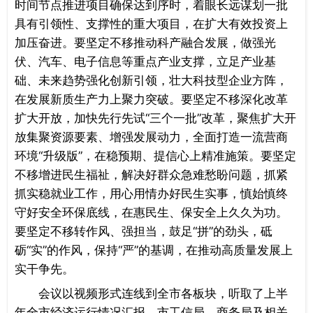
时间节点推进项目确保达到序时，着眼长远谋划一批
具有引领性、支撑性的重大项目，在扩大有效投资上
加压奋进。要坚定不移推动科产融合发展，做强光
伏、汽车、电子信息等重点产业支撑，立足产业基
础、未来趋势强化创新引领，壮大科技型企业方阵，
在发展新质生产力上聚力突破。要坚定不移深化改革
扩大开放，加快先行先试“三个一批”改革，聚焦扩大开
放集聚资源要素、增强发展动力，全面打造一流营商
环境“升级版”，在稳预期、提信心上精准施策。要坚定
不移增进民生福祉，解决好群众急难愁盼问题，抓紧
抓实稳就业工作，用心用情办好民生实事，慎始慎终
守好安全环保底线，在惠民生、保安全上久久为功。
要坚定不移转作风、强担当，鼓足“拼”的劲头，砥
砺“实”的作风，保持“严”的基调，在推动高质量发展上
实干争先。
会议以视频形式连线到全市各板块，听取了上半
年全市经济运行情况汇报，市工信局、商务局及相关