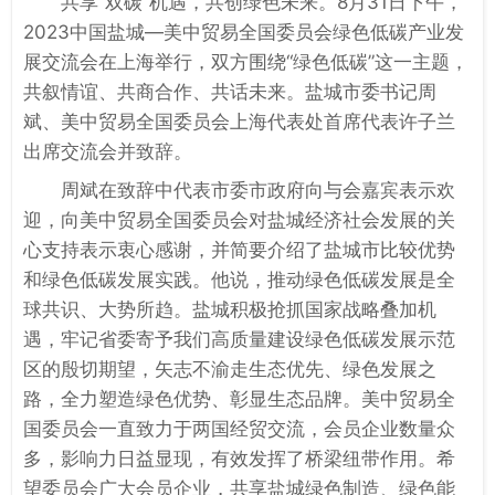
共享“双碳”机遇，共创绿色未来。8月31日下午，
2023中国盐城—美中贸易全国委员会绿色低碳产业发
展交流会在上海举行，双方围绕“绿色低碳”这一主题，
共叙情谊、共商合作、共话未来。盐城市委书记周
斌、美中贸易全国委员会上海代表处首席代表许子兰
出席交流会并致辞。
周斌在致辞中代表市委市政府向与会嘉宾表示欢
迎，向美中贸易全国委员会对盐城经济社会发展的关
心支持表示衷心感谢，并简要介绍了盐城市比较优势
和绿色低碳发展实践。他说，推动绿色低碳发展是全
球共识、大势所趋。盐城积极抢抓国家战略叠加机
遇，牢记省委寄予我们高质量建设绿色低碳发展示范
区的殷切期望，矢志不渝走生态优先、绿色发展之
路，全力塑造绿色优势、彰显生态品牌。美中贸易全
国委员会一直致力于两国经贸交流，会员企业数量众
多，影响力日益显现，有效发挥了桥梁纽带作用。希
望委员会广大会员企业，共享盐城绿色制造、绿色能