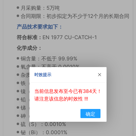
月采购量：5万吨
合同期限：初步拟定为不少于12个月的长期合同
产品技术要求如下：
符合标准：
EN 1977 CU-CATCH-1
化学成分：
铜含量：不低于 99.99%
氧含量：不高于 0.0010%
杂质含量（不高于以下数值）：
时效提示
铁（Fe）：0.0008%
当前信息发布至今已有384天！
镍（Ni）：0.0002%
请注意该信息的时效性 !!!
铅（Pb）：0.0003%
锑（Sb）：0.0003%
确定
砷（As）：0.0003%
硫（S）：0.0010%
铋（Bi）：0.0001%