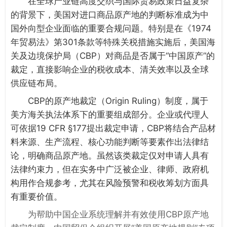
在全球产业链高度交织与国际贸易政策日益复杂
的背景下，美国对进口商品原产地的判断标准成为中
国外向型企业面临的重要合规问题。特别是在《1974
年贸易法》第301条款等特殊关税措施实施后，美国海
关及边境保护局（
CBP
）对商品是否属于“中国原产”的
裁定，直接影响企业的税收成本、清关效率以及全球
供应链布局。
CBP
的原产地裁定（
Origin Ruling
）制度，属于
美方海关执法体系下的重要组成部分。企业或代理人
可依据
19 CFR §177
提出裁定申请，
CBP
将结合产品材
料来源、生产流程、核心功能判断等要素作出法律结
论，明确商品原产地。虽然该类裁定仅对申请人具有
法律约束力，但在实务中广泛被企业、律师、政府机
构用作合规参考，尤其在风险预警和税收筹划方面具
有重要价值。
为帮助中国企业系统理解并有效使用
CBP
原产地