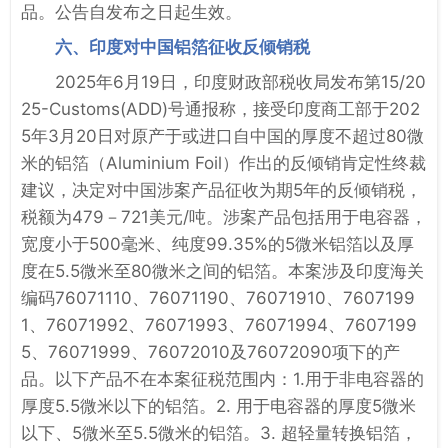
品。公告自发布之日起生效。
六、印度对中国铝箔征收反倾销税
2025年6月19日，印度财政部税收局发布第15/20
25-Customs(ADD)号通报称，接受印度商工部于202
5年3月20日对原产于或进口自中国的厚度不超过80微
米的铝箔（Aluminium Foil）作出的反倾销肯定性终裁
建议，决定对中国涉案产品征收为期5年的反倾销税，
税额为479－721美元/吨。涉案产品包括用于电容器，
宽度小于500毫米、纯度99.35%的5微米铝箔以及厚
度在5.5微米至80微米之间的铝箔。本案涉及印度海关
编码76071110、76071190、76071910、7607199
1、76071992、76071993、76071994、7607199
5、76071999、76072010及76072090项下的产
品。以下产品不在本案征税范围内：1.用于非电容器的
厚度5.5微米以下的铝箔。2. 用于电容器的厚度5微米
以下、5微米至5.5微米的铝箔。3. 超轻量转换铝箔，