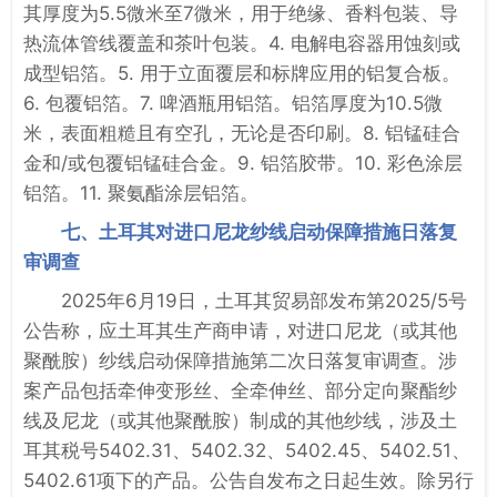
其厚度为5.5微米至7微米，用于绝缘、香料包装、导
热流体管线覆盖和茶叶包装。4. 电解电容器用蚀刻或
成型铝箔。5. 用于立面覆层和标牌应用的铝复合板。
6. 包覆铝箔。7. 啤酒瓶用铝箔。铝箔厚度为10.5微
米，表面粗糙且有空孔，无论是否印刷。8. 铝锰硅合
金和/或包覆铝锰硅合金。9. 铝箔胶带。10. 彩色涂层
铝箔。11. 聚氨酯涂层铝箔。
七、土耳其对进口尼龙纱线启动保障措施日落复
审调查
2025年6月19日，土耳其贸易部发布第2025/5号
公告称，应土耳其生产商申请，对进口尼龙（或其他
聚酰胺）纱线启动保障措施第二次日落复审调查。涉
案产品包括牵伸变形丝、全牵伸丝、部分定向聚酯纱
线及尼龙（或其他聚酰胺）制成的其他纱线，涉及土
耳其税号5402.31、5402.32、5402.45、5402.51、
5402.61项下的产品。公告自发布之日起生效。除另行