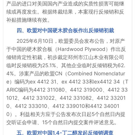
产品的进口对美国国内产业造成的实质性损害可能继
续或再度发生。根据终裁结果，本案现行反倾销和反
补贴措施继续有效。
四、欧盟对中国硬木胶合板作出反倾销初裁
2025年6月10日，欧盟委员会发布公告，对原产
于中国的硬木胶合板（Hardwood Plywood）作出反
倾销肯定性初裁，初步裁定邳州市江山木业有限公司
临时反倾销税为25.1%、其他企业临时反倾销税为62.
4%。涉案产品的欧盟CN（Combined Nomenclatur
e）编码为ex 4412 31、ex 4412 33和ex4412 34（T
ARIC编码为4412 311080、4412 319000、4412 33
1012、4412 331022、4412 331082、4412 33201
0、4412 333010、4412 339010和4412 34001
0）。利益相关方应于公告发布次日起5个自然日内提
交听证会申请、15个自然日内提交案件评述意见。
五、欧盟对中国1,4-丁二醇发起反倾销调查