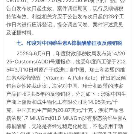
09.16.01、7209.17.01和7225.50.91项下的产品。公
告自发布次日起生效。案件调查期间，现行反倾销税
持续有效。利益相关方应于公告发布次日起的28个工
作日内进行应诉登记，提交调查问卷、案件评述意见
及证据材料。
七、印度对中国维生素A棕榈酸酯征收反倾销税
2025年6月6日，印度财政部税收局发布第14/20
25-Customs(ADD)号通报称，接受印度商工部于202
5年3月10日对原产于或进口自中国、瑞士和欧盟的维
生素A棕榈酸酯（Vitamin- A Palmitate）作出的反倾
销肯定性终裁建议，决定对中国、瑞士和欧盟的涉案
产品征收为期5年的反倾销税，分别如下：涉案中国生
产商上虞新和成生物化工有限公司为14.95美元/千
克、中国其他生产商为20.87美元/千克，涉案产品包
括浓度1.7 MIU/Gm和1.0 MIU/Gm所有形态的维生素A
棕榈酸酯，无论是否经过稳定化处理，不包括用于动